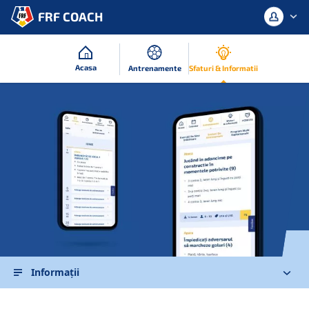
FRF COACH
Acasa
Antrenamente
Sfaturi & Informatii
Conectați-vă cu contul dvs. sau
înregistrați-vă.
Autentificare
Inregistreaza-te
Informaţii